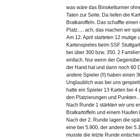
was wäre das Binokelturnier ohne
Wandern
Taten zur Seite. Da liefen die Ka
Bratkaroffeln. Das schaffte einen u
Platz…. ach, das machen wir spät
Am 12. April starteten 12 mutige 
Kartenspieles beim SSF Stuttgart
bei über 300 bzw. 350. 2 Familien
einfach. Nur wenn der Gegenüber
der Hand hat und dann noch 60 D
andere Spieler (!!) haben einen
Unglaublich was bei uns gespiel
hatte ein Spieler 13 Karten bei 
den Platzierungen und Punkten…
Nach Runde 1 stärkten wir uns e
Bratkartoffeln und einem Haufen 
Nach der 2. Runde lagen die spät
eine bei 5.900, der andere bei 5.
musste die letzte Runde entsche