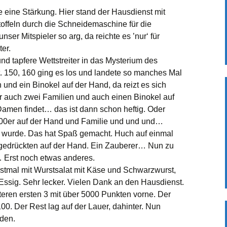
Vorsitzenden 02_2025
 eine Stärkung. Hier stand der Hausdienst mit
rtoffeln durch die Schneidemaschine für die
Herbstwanderung 2020
nser Mitspieler so arg, da reichte es ’nur‘ für
Mühlhausen Enzschleife
er.
und tapfere Wettstreiter in das Mysterium des
Föhrlibesuch trotz
Corona auch 2020
. 150, 160 ging es los und landete so manches Mal
 und ein Binokel auf der Hand, da reizt es sich
Besuch im Föhrli 2019
 auch zwei Familien und auch einen Binokel auf
amen findet… das ist dann schon heftig. Oder
Frühjahrswanderung
 300er auf der Hand und Familie und und und…
2019 Rund um das
Bärenschlössle
t wurde. Das hat Spaß gemacht. Huch auf einmal
4 gedrückten auf der Hand. Ein Zauberer… Nun zu
Unser Besuch im Föhrli
 Erst noch etwas anderes.
2018
rstmal mit Wurstsalat mit Käse und Schwarzwurst,
Essig. Sehr lecker. Vielen Dank an den Hausdienst.
Frühjahrswanderung
2018 Kloster Maulbronn
eren ersten 3 mit über 5000 Punkten vorne. Der
100. Der Rest lag auf der Lauer, dahinter. Nun
iden.