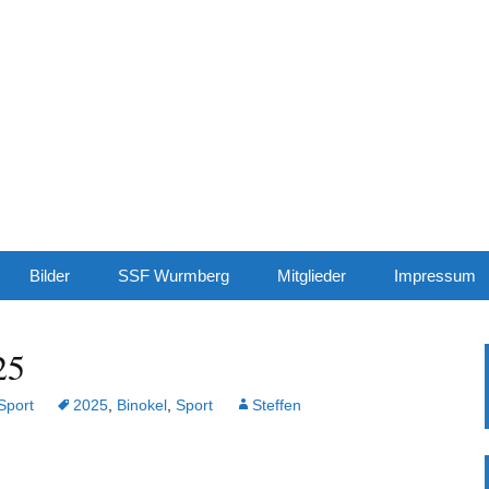
rt.de
Sonne genießen…
Bilder
SSF Wurmberg
Mitglieder
Impressum
Jahreskalender
Haftungsaus
25
Downloads
Sport
2025
,
Binokel
,
Sport
Steffen
Bericht des 2.
Vorsitzenden 02_2026
Bericht des 2.