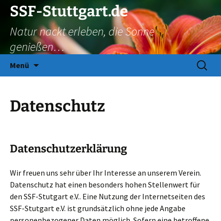
Zum
SSF-Stuttgart.de
Inhalt
Natur nackt erleben, die Sonne
springen
genießen…
Suchen
Menü
nach:
Datenschutz
Datenschutzerklärung
Wir freuen uns sehr über Ihr Interesse an unserem Verein.
Datenschutz hat einen besonders hohen Stellenwert für
den SSF-Stutgart e.V.. Eine Nutzung der Internetseiten des
SSF-Stutgart e.V. ist grundsätzlich ohne jede Angabe
personenbezogener Daten möglich. Sofern eine betroffene