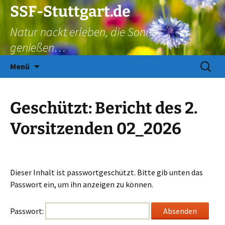
Zum
SSF-Stuttgart.de
Inhalt
Natur nackt erleben, die Sonne
springen
genießen…
Suchen
Menü
nach:
Geschützt: Bericht des 2.
Vorsitzenden 02_2026
Dieser Inhalt ist passwortgeschützt. Bitte gib unten das
Passwort ein, um ihn anzeigen zu können.
Passwort: