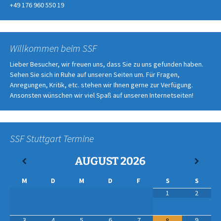
+49 176 960 550 19
Willkommen beim SSF
Lieber Besucher, wir freuen uns, dass Sie zu uns gefunden haben.
Sehen Sie sich in Ruhe auf unseren Seiten um. Für Fragen,
Anregungen, Kritik, etc. stehen wir Ihnen gerne zur Verfügung.
Ansonsten wünschen wir viel Spaß auf unseren Internetseiten!
SSF Stuttgart Termine
AUGUST
2026
M
D
M
D
F
S
S
1
2
3
4
5
6
7
9
8