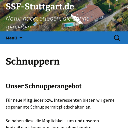
Zum
SSF-Stuttgart.de
Inhalt
Natur nackt erleben, die Sonne
springen
genießen…
Suchen
Menü
nach:
Schnuppern
Unser Schnupperangebot
Für neue Mitglieder bzw. Interessenten bieten wir gerne
sogenannte Schnuppermitgliedschaften an.
So haben diese die Möglichkeit, uns und unseren
Freizeitpark kennen zu lernen, ohne bereits