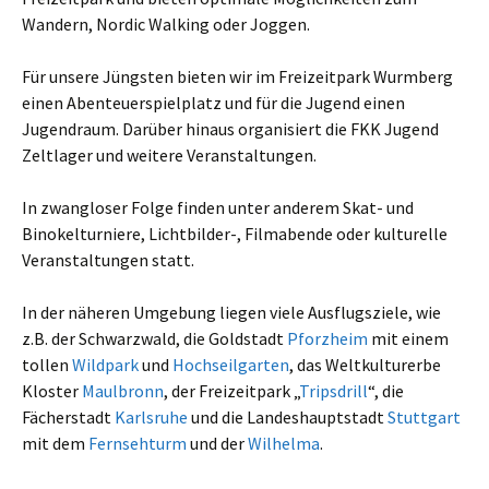
Wandern, Nordic Walking oder Joggen.
Für unsere Jüngsten bieten wir im Freizeitpark Wurmberg
einen Abenteuerspielplatz und für die Jugend einen
Jugendraum. Darüber hinaus organisiert die FKK Jugend
Zeltlager und weitere Veranstaltungen.
In zwangloser Folge finden unter anderem Skat- und
Binokelturniere, Lichtbilder-, Filmabende oder kulturelle
Veranstaltungen statt.
In der näheren Umgebung liegen viele Ausflugsziele, wie
z.B. der Schwarzwald, die Goldstadt
Pforzheim
mit einem
tollen
Wildpark
und
Hochseilgarten
, das Weltkulturerbe
Kloster
Maulbronn
, der Freizeitpark „
Tripsdrill
“, die
Fächerstadt
Karlsruhe
und die Landeshauptstadt
Stuttgart
mit dem
Fernsehturm
und der
Wilhelma
.