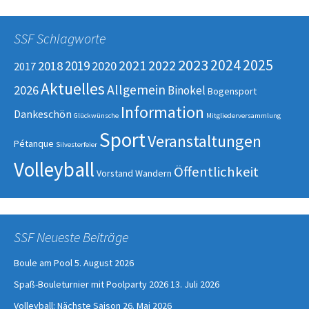
SSF Schlagworte
2023
2025
2024
2022
2019
2021
2018
2020
2017
Aktuelles
Allgemein
2026
Binokel
Bogensport
Information
Dankeschön
Glückwünsche
Mitgliederversammlung
Sport
Veranstaltungen
Pétanque
Silvesterfeier
Volleyball
Öffentlichkeit
Vorstand
Wandern
SSF Neueste Beiträge
Boule am Pool
5. August 2026
Spaß-Bouleturnier mit Poolparty 2026
13. Juli 2026
Volleyball: Nächste Saison
26. Mai 2026