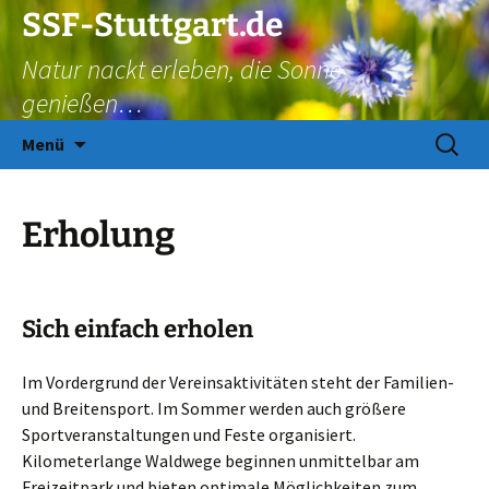
Zum
SSF-Stuttgart.de
Inhalt
Natur nackt erleben, die Sonne
springen
genießen…
Suchen
Menü
nach:
Erholung
Sich einfach erholen
Im Vordergrund der Vereinsaktivitäten steht der Familien-
und Breitensport. Im Sommer werden auch größere
Sportveranstaltungen und Feste organisiert.
Kilometerlange Waldwege beginnen unmittelbar am
Freizeitpark und bieten optimale Möglichkeiten zum