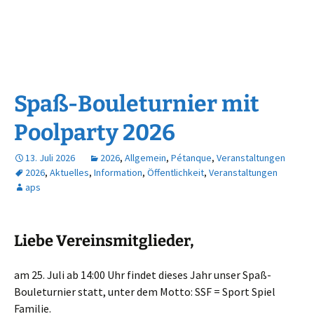
Spaß-Bouleturnier mit
Poolparty 2026
13. Juli 2026
2026
,
Allgemein
,
Pétanque
,
Veranstaltungen
2026
,
Aktuelles
,
Information
,
Öffentlichkeit
,
Veranstaltungen
aps
Liebe Vereinsmitglieder,
am 25. Juli ab 14:00 Uhr findet dieses Jahr unser Spaß-
Bouleturnier statt, unter dem Motto: SSF = Sport Spiel
Familie.