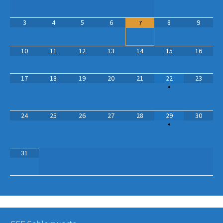
3
4
5
6
8
9
7
10
11
12
13
14
15
16
17
18
19
20
21
22
23
•
24
25
26
27
28
29
30
•
31