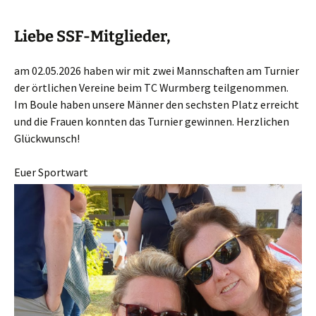
Liebe SSF-Mitglieder,
am 02.05.2026 haben wir mit zwei Mannschaften am Turnier
der örtlichen Vereine beim TC Wurmberg teilgenommen.
Im Boule haben unsere Männer den sechsten Platz erreicht
und die Frauen konnten das Turnier gewinnen. Herzlichen
Glückwunsch!
Euer Sportwart