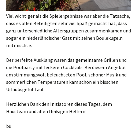
Viel wichtiger als die Spielergebnisse war aber die Tatsache,
dass es allen Beteiligten sehr viel Spaß gemacht hat, dass
ganz unterschiedliche Altersgruppen zusammenkamen und
sogar ein niederländischer Gast mit seinen Boulekugeln
mitmischte.
Der perfekte Ausklang waren das gemeinsame Grillen und
die Poolparty mit leckeren Cocktails. Bei diesem Angebot
am stimmungsvoll beleuchteten Pool, schöner Musik und
sommerlichen Temperaturen kam schon ein bisschen
Urlaubsgefühl auf.
Herzlichen Dank den Initiatoren dieses Tages, dem
Hausteam und allen fleißigen Helfern!
bu