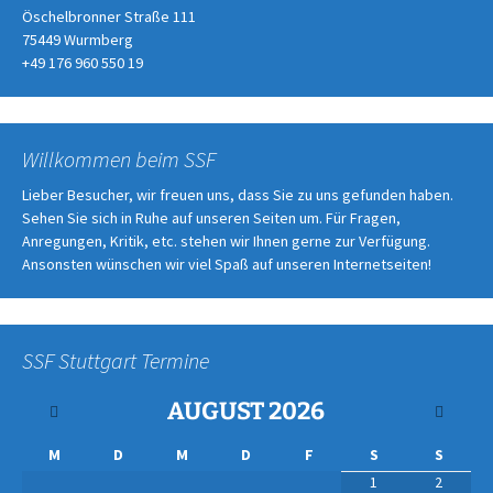
Öschelbronner Straße 111
75449 Wurmberg
+49 176 960 550 19
Willkommen beim SSF
Lieber Besucher, wir freuen uns, dass Sie zu uns gefunden haben.
Sehen Sie sich in Ruhe auf unseren Seiten um. Für Fragen,
Anregungen, Kritik, etc. stehen wir Ihnen gerne zur Verfügung.
Ansonsten wünschen wir viel Spaß auf unseren Internetseiten!
SSF Stuttgart Termine
AUGUST
2026
M
D
M
D
F
S
S
1
2