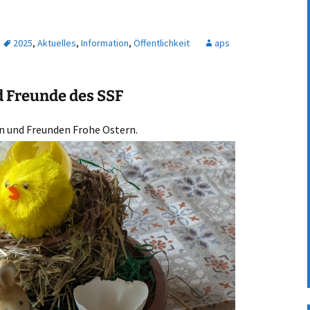
2025
,
Aktuelles
,
Information
,
Öffentlichkeit
aps
 Freunde des SSF
rn und Freunden Frohe Ostern
.