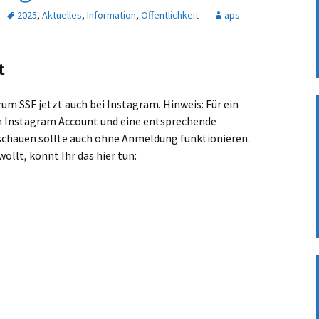
Vorsitzenden 02_2025
2025
,
Aktuelles
,
Information
,
Öffentlichkeit
aps
Herbstwanderung 2020
Mühlhausen Enzschleife
t
Föhrlibesuch trotz
Corona auch 2020
s zum SSF jetzt auch bei Instagram. Hinweis: Für ein
in Instagram Account und eine entsprechende
Besuch im Föhrli 2019
nschauen sollte auch ohne Anmeldung funktionieren.
wollt, könnt Ihr das hier tun:
Frühjahrswanderung
2019 Rund um das
Bärenschlössle
Unser Besuch im Föhrli
2018
Frühjahrswanderung
2018 Kloster Maulbronn