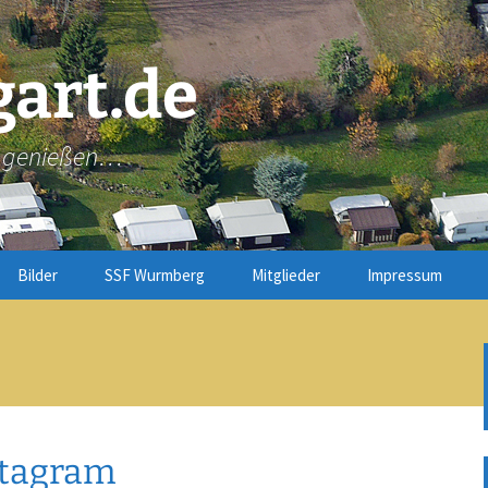
gart.de
ne genießen…
Bilder
SSF Wurmberg
Mitglieder
Impressum
Jahreskalender
Haftungsausschl
Downloads
Bericht des 2.
Vorsitzenden 02_2026
nstagram
Bericht des 2.