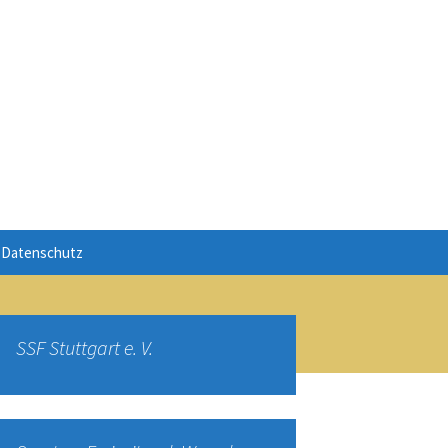
Suchen
Datenschutz
nach:
uss
SSF Stuttgart e. V.