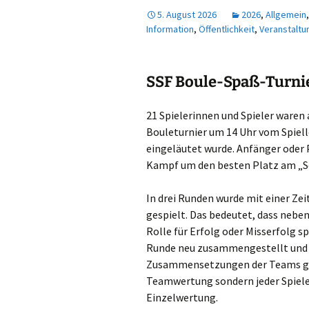
5. August 2026
2026
,
Allgemein
Wandern
Information
,
Öffentlichkeit
,
Veranstaltu
SSF Boule-Spaß-Turnie
21 Spielerinnen und Spieler waren 
Bouleturnier um 14 Uhr vom Spiel
eingeläutet wurde. Anfänger oder P
Kampf um den besten Platz am „S
In drei Runden wurde mit einer Ze
gespielt. Das bedeutet, dass nebe
Rolle für Erfolg oder Misserfolg s
Runde neu zusammengestellt und z
Zusammensetzungen der Teams gin
Teamwertung sondern jeder Spieler
Einzelwertung.