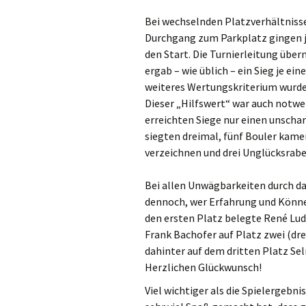
Bei wechselnden Platzverhältniss
Durchgang zum Parkplatz gingen je
den Start. Die Turnierleitung über
ergab – wie üblich – ein Sieg je ei
weiteres Wertungskriterium wurde 
Dieser „Hilfswert“ war auch notwen
erreichten Siege nur einen unscharf
siegten dreimal, fünf Bouler kame
verzeichnen und drei Unglücksrab
Bei allen Unwägbarkeiten durch da
dennoch, wer Erfahrung und Könn
den ersten Platz belegte René Ludw
Frank Bachofer auf Platz zwei (dr
dahinter auf dem dritten Platz Sel
Herzlichen Glückwunsch!
Viel wichtiger als die Spielergebni