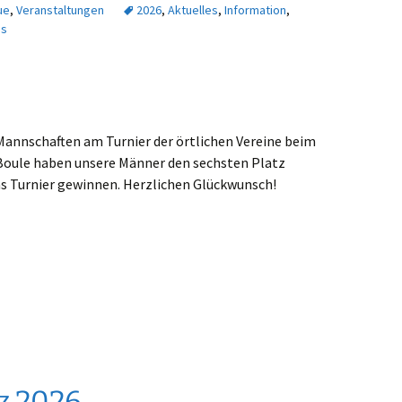
ue
,
Veranstaltungen
2026
,
Aktuelles
,
Information
,
ps
Mannschaften am Turnier der örtlichen Vereine beim
ule haben unsere Männer den sechsten Platz
as Turnier gewinnen. Herzlichen Glückwunsch!
tz 2026