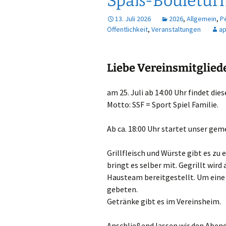
Spaß-Bouleturn
13. Juli 2026
2026
,
Allgemein
,
P
Öffentlichkeit
,
Veranstaltungen
a
Liebe Vereinsmitgliede
am 25. Juli ab 14:00 Uhr findet di
Motto: SSF = Sport Spiel Familie.
Ab ca. 18:00 Uhr startet unser ge
Grillfleisch und Würste gibt es z
bringt es selber mit. Gegrillt wir
Hausteam bereitgestellt. Um eine
gebeten.
Getränke gibt es im Vereinsheim.
Anschließend lassen wir den Abend