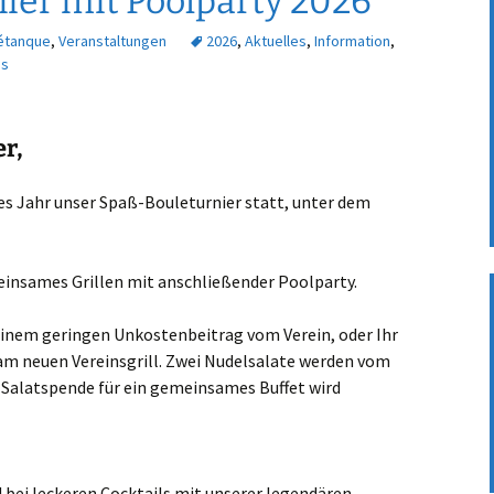
ier mit Poolparty 2026
étanque
,
Veranstaltungen
2026
,
Aktuelles
,
Information
,
ps
r,
eses Jahr unser Spaß-Bouleturnier statt, unter dem
meinsames Grillen mit anschließender Poolparty.
u einem geringen Unkostenbeitrag vom Verein, oder Ihr
d am neuen Vereinsgrill. Zwei Nudelsalate werden vom
 Salatspende für ein gemeinsames Buffet wird
 bei leckeren Cocktails mit unserer legendären