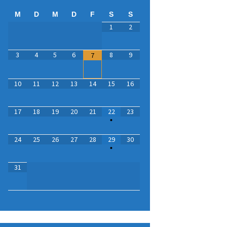
M
D
M
D
F
S
S
1
2
3
4
5
6
8
9
7
10
11
12
13
14
15
16
17
18
19
20
21
22
23
•
24
25
26
27
28
29
30
•
31