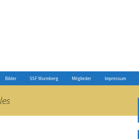
gart.de
ne genießen…
Bilder
SSF Wurmberg
Mitglieder
Impressum
Jahreskalender
Haftungsausschl
les
Downloads
Bericht des 2.
Vorsitzenden 02_2026
Bericht des 2.