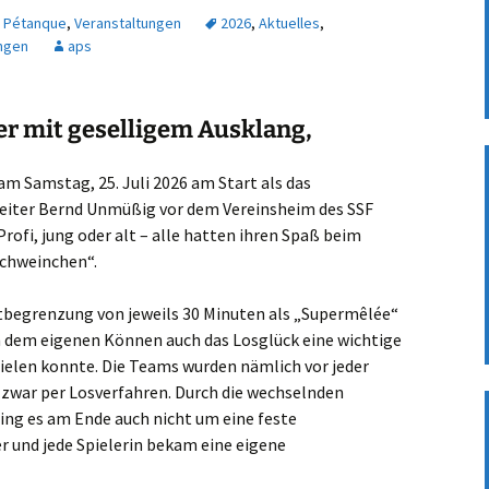
Vorsitzenden 02_2025
,
Pétanque
,
Veranstaltungen
2026
,
Aktuelles
,
ngen
aps
Herbstwanderung 2020
Mühlhausen Enzschleife
r mit geselligem Ausklang,
Föhrlibesuch trotz
Corona auch 2020
am Samstag, 25. Juli 2026 am Start als das
Besuch im Föhrli 2019
leiter Bernd Unmüßig vor dem Vereinsheim des SSF
rofi, jung oder alt – alle hatten ihren Spaß beim
Frühjahrswanderung
chweinchen“.
2019 Rund um das
Bärenschlössle
itbegrenzung von jeweils 30 Minuten als „Supermêlée“
Unser Besuch im Föhrli
n dem eigenen Können auch das Losglück eine wichtige
2018
pielen konnte. Die Teams wurden nämlich vor jeder
war per Losverfahren. Durch die wechselnden
Frühjahrswanderung
2018 Kloster Maulbronn
g es am Ende auch nicht um eine feste
 und jede Spielerin bekam eine eigene