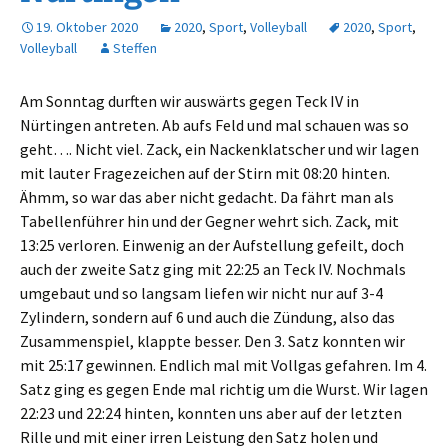
19. Oktober 2020
2020
,
Sport
,
Volleyball
2020
,
Sport
,
Volleyball
Steffen
Am Sonntag durften wir auswärts gegen Teck IV in
Nürtingen antreten. Ab aufs Feld und mal schauen was so
geht…. Nicht viel. Zack, ein Nackenklatscher und wir lagen
mit lauter Fragezeichen auf der Stirn mit 08:20 hinten.
Ähmm, so war das aber nicht gedacht. Da fährt man als
Tabellenführer hin und der Gegner wehrt sich. Zack, mit
13:25 verloren. Einwenig an der Aufstellung gefeilt, doch
auch der zweite Satz ging mit 22:25 an Teck IV. Nochmals
umgebaut und so langsam liefen wir nicht nur auf 3-4
Zylindern, sondern auf 6 und auch die Zündung, also das
Zusammenspiel, klappte besser. Den 3. Satz konnten wir
mit 25:17 gewinnen. Endlich mal mit Vollgas gefahren. Im 4.
Satz ging es gegen Ende mal richtig um die Wurst. Wir lagen
22:23 und 22:24 hinten, konnten uns aber auf der letzten
Rille und mit einer irren Leistung den Satz holen und