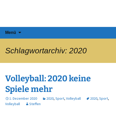
Zum
SSF-Stuttgart.de
Inhalt
Natur nackt erleben, die Sonne
springen
genießen…
Suchen
Menü
nach:
Schlagwortarchiv: 2020
Volleyball: 2020 keine
Spiele mehr
1. Dezember 2020
2020
,
Sport
,
Volleyball
2020
,
Sport
,
Volleyball
Steffen