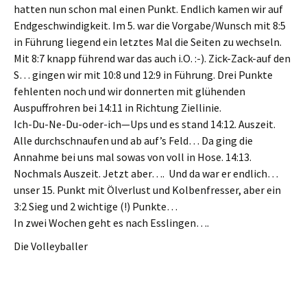
hatten nun schon mal einen Punkt. Endlich kamen wir auf
Endgeschwindigkeit. Im 5. war die Vorgabe/Wunsch mit 8:5
in Führung liegend ein letztes Mal die Seiten zu wechseln.
Mit 8:7 knapp führend war das auch i.O. :-). Zick-Zack-auf den
S… gingen wir mit 10:8 und 12:9 in Führung. Drei Punkte
fehlenten noch und wir donnerten mit glühenden
Auspuffrohren bei 14:11 in Richtung Ziellinie.
Ich-Du-Ne-Du-oder-ich—Ups und es stand 14:12. Auszeit.
Alle durchschnaufen und ab auf’s Feld… Da ging die
Annahme bei uns mal sowas von voll in Hose. 14:13.
Nochmals Auszeit. Jetzt aber…. Und da war er endlich…
unser 15. Punkt mit Ölverlust und Kolbenfresser, aber ein
3:2 Sieg und 2 wichtige (!) Punkte…
In zwei Wochen geht es nach Esslingen….
Die Volleyballer