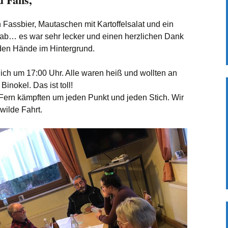
Vorsitzenden 02_2025
 Fassbier, Mautaschen mit Kartoffelsalat und ein
Herbstwanderung 2020
rab… es war sehr lecker und einen herzlichen Dank
Mühlhausen Enzschleife
den Hände im Hintergrund.
Föhrlibesuch trotz
Corona auch 2020
ich um 17:00 Uhr. Alle waren heiß und wollten an
Binokel. Das ist toll!
Besuch im Föhrli 2019
Fern kämpften um jeden Punkt und jeden Stich. Wir
wilde Fahrt.
Frühjahrswanderung
2019 Rund um das
Bärenschlössle
Unser Besuch im Föhrli
2018
Frühjahrswanderung
2018 Kloster Maulbronn