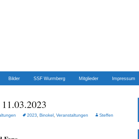
rt.de
Sonne genießen…
Bilder
SSF Wurmberg
Mitglieder
Impressum
Jahreskalender
Haftungsaus
 11.03.2023
Downloads
altungen
2023
,
Binokel
,
Veranstaltungen
Steffen
Bericht des 2.
Vorsitzenden 02_2026
d Fans,
Bericht des 2.