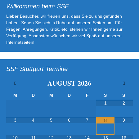
Willkommen beim SSF
Lieber Besucher, wir freuen uns, dass Sie zu uns gefunden
haben. Sehen Sie sich in Ruhe auf unseren Seiten um. Für
Fragen, Anregungen, Kritik, etc. stehen wir Ihnen gerne zur
Verfügung. Ansonsten wünschen wir viel Spaß auf unseren
Internetseiten!
SSF Stuttgart Termine
AUGUST
2026
M
D
M
D
F
S
S
1
2
3
4
5
6
7
9
8
10
11
12
13
14
15
16