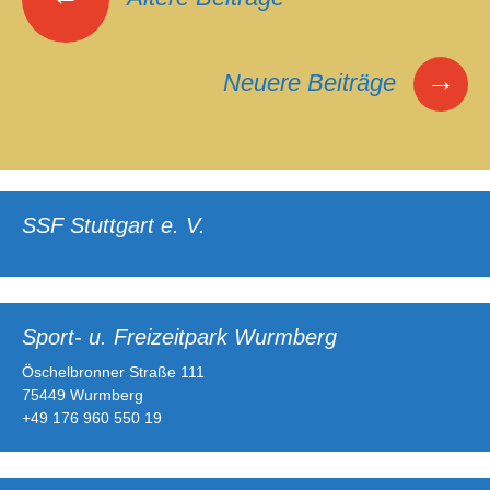
→
Neuere Beiträge
SSF Stuttgart e. V.
Sport- u. Freizeitpark Wurmberg
Öschelbronner Straße 111
75449 Wurmberg
+49 176 960 550 19