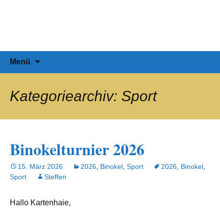
SSF-Stuttgart.de
Zum
Inhalt
Natur nackt erleben, die Sonne
springen
genießen…
Suchen
Menü
nach:
Kategoriearchiv: Sport
Binokelturnier 2026
15. März 2026
2026
,
Binokel
,
Sport
2026
,
Binokel
,
Sport
Steffen
Hallo Kartenhaie,