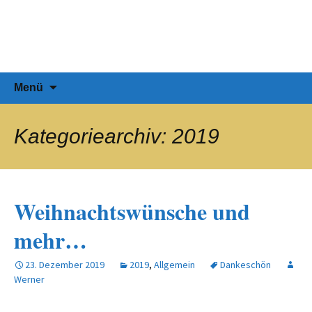
Zum
SSF-Stuttgart.de
Inhalt
Natur nackt erleben, die Sonne
springen
genießen…
Suchen
Menü
nach:
Kategoriearchiv: 2019
Weihnachtswünsche und
mehr…
23. Dezember 2019
2019
,
Allgemein
Dankeschön
Werner